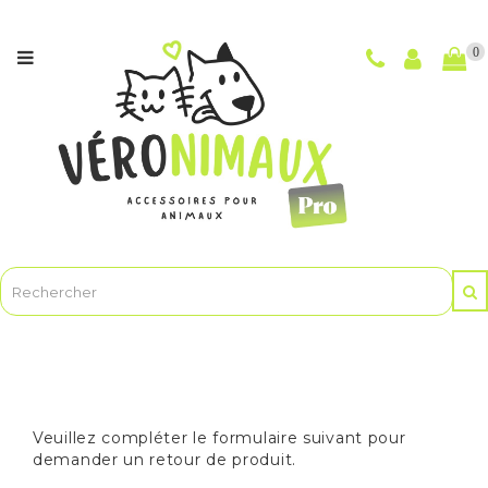
Catégories
0
NOUVEAUTÉS
CHIENS
CHATS
POUR
LES
MAÎTRES
ET
LE
TOILETTAGE
ANIMASOINBIO
-
Soins
Veuillez compléter le formulaire suivant pour
et
demander un retour de produit.
hygiène