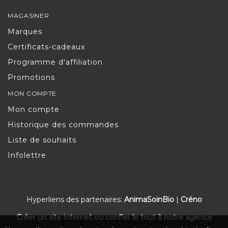
MAGASINER
Marques
Certificats-cadeaux
Programme d'affiliation
Promotions
MON COMPTE
Mon compte
Historique des commandes
Liste de souhaits
Infolettre
Hyperliens des partenaires:
AnimaSoinBio
|
Créno
Créer un site internet ou confier le tout à notre agence