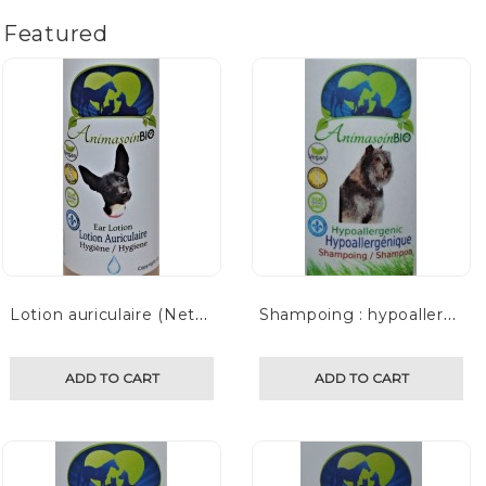
Featured
L
otion auriculaire (Nettoyant pour oreille liquide)
S
hampoing : hypoallergénique
ADD TO CART
ADD TO CART