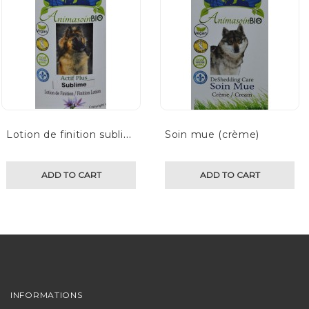
L
otion de finition sublime
Soin mue (crème)
ADD TO CART
ADD TO CART
INFORMATIONS