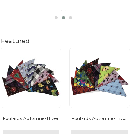
‹
›
Featured
F
oulards Automne-Hiver (flanelle)
Foulards Automne-Hiver