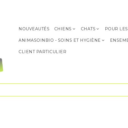
NOUVEAUTÉS
CHIENS
CHATS
POUR LES
Produits de soins et d’hygiène
Produits de soins et d’hygiène
ANIMASOINBIO - SOINS ET HYGIÈNE
ENSEM
CLIENT PARTICULIER