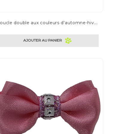
B
oucle double aux couleurs d'automne-hiver
AJOUTER AU PANIER