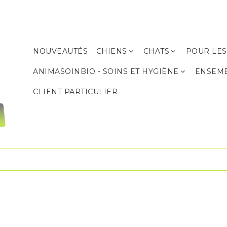
NOUVEAUTÉS
CHIENS
CHATS
POUR LES
Produits de soins et d’hygiène
Produits de soins et d’hygiène
ANIMASOINBIO - SOINS ET HYGIÈNE
ENSEM
CLIENT PARTICULIER