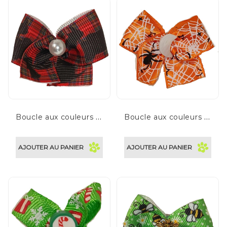
Ensembles
Économiques
CLIENT
PARTICULIER
B
oucle aux couleurs d'automne-hiver
B
oucle aux couleurs d'halloween
AJOUTER AU PANIER
AJOUTER AU PANIER