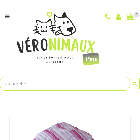
Catégories
0
NOUVEAUTÉS
CHIENS
CHATS
POUR
LES
MAÎTRES
ET
LE
TOILETTAGE
ANIMASOINBIO
-
Soins
et
hygiène