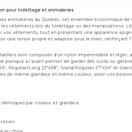
n pour toilettage et animaleries
iques animalières du Québec, cet ensemble économique de ta
r les vêtements lors du toilettage ou des manipulations. Lé
alir vos vêtements, tout en présentant une apparence soigné
voir une tenue propre et adaptée sous la main, renforçant 
 tabliers sont composés d’un nylon imperméable et léger, 
 pratique à l’avant permet de garder des outils ou gâteri
4", Régulier/Long 22"x38", Grand/Régulier 27"x34" et Grand/
ers de même grandeur et même couleur, selon vos besoin
 identiques par couleur et grandeur
tretien
ré au choix