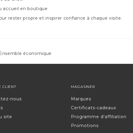
ou accueil en boutique
ur rester propre et inspirer confiance à chaque visite.
 – Ensemble économique
E CLIENT
MAGASINER
ctez-nous
Marques
rs
Certificats-cadeaux
u site
Programme d'affiliation
Promotions