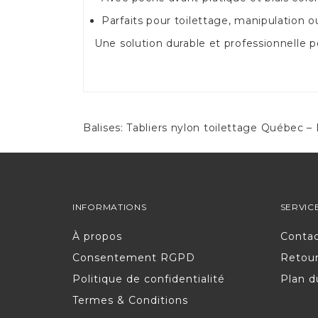
Parfaits pour toilettage, manipulation 
Une solution durable et professionnelle po
Balises:
Tabliers nylon toilettage Québec
INFORMATIONS
SERVIC
À propos
Conta
Consentement RGPD
Retou
Politique de confidentialité
Plan d
Termes & Conditions