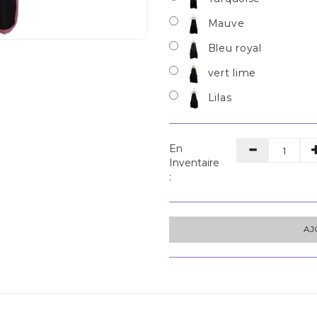
Mauve
Bleu royal
vert lime
Lilas
En
Inventaire
:
AJ