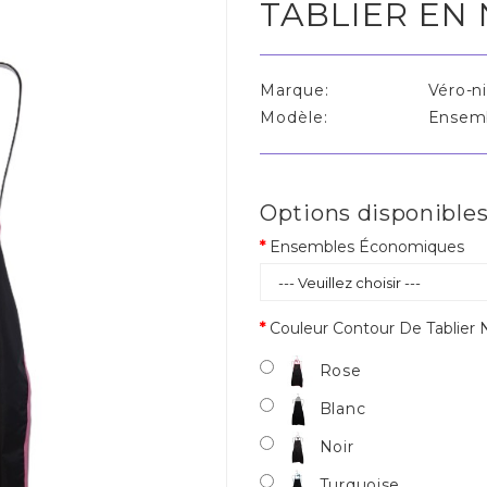
TABLIER EN
Marque:
Véro-n
Modèle:
Ensemb
Options disponible
Ensembles Économiques
Couleur Contour De Tablier 
Rose
Blanc
Noir
Turquoise