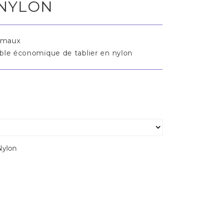
 NYLON
imaux
le économique de tablier en nylon
s
Nylon