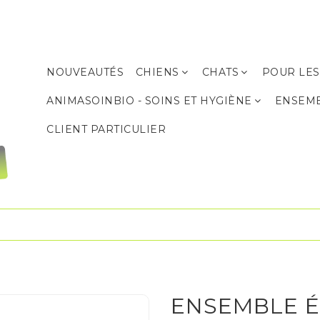
NOUVEAUTÉS
CHIENS
CHATS
POUR LES
Produits de soins et d’hygiène
Produits de soins et d’hygiène
ANIMASOINBIO - SOINS ET HYGIÈNE
ENSEM
CLIENT PARTICULIER
ENSEMBLE 