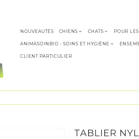
NOUVEAUTÉS
CHIENS
CHATS
POUR LES
Produits de soins et d’hygiène
Produits de soins et d’hygiène
ANIMASOINBIO - SOINS ET HYGIÈNE
ENSEM
CLIENT PARTICULIER
TABLIER NY