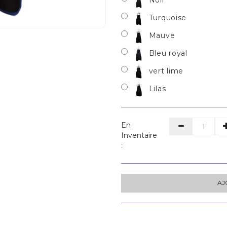
Turquoise
Mauve
Bleu royal
vert lime
Lilas
En
Inventaire
:
AJ