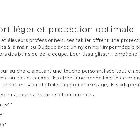
ort léger et protection optimale
et éleveurs professionnels, ces tablier offrent une protect
aits à la main au Québec avec un nylon noir imperméable plu
 des bains ou de la coupe. Leur tissu glissant empêche les p
eur au choix, ajoutant une touche personnalisée tout en co
attache au cou et au dos, ils offrent une bonne liberté de 
 ce soit en salon de toilettage ou en élevage, ils s’adaptent
enir à toutes les tailles et préférences :
ur 34"
8"
34"