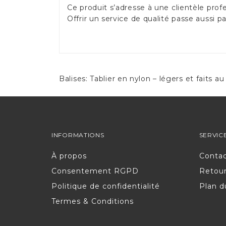
Ce produit s’adresse à une clientèle pro
Offrir un service de qualité passe aussi p
Balises:
Tablier en nylon – légers et faits 
INFORMATIONS
SERVIC
À propos
Conta
Consentement RGPD
Retou
Politique de confidentialité
Plan d
Termes & Conditions