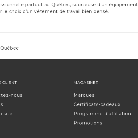
fessionnelle partout au Québec, soucieuse d’un équipement 
ar le choix d’un vêtement de travail bien pensé.
au Québec
E CLIENT
MAGASINER
ctez-nous
Marques
rs
Certificats-cadeaux
u site
Programme d'affiliation
Promotions