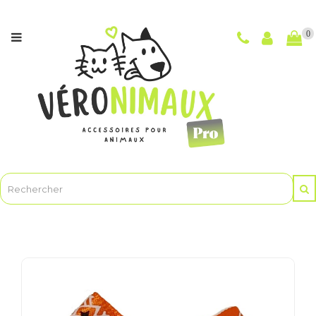
Catégories
0
NOUVEAUTÉS
CHIENS
CHATS
POUR
LES
MAÎTRES
ET
LE
TOILETTAGE
ANIMASOINBIO
-
Soins
et
hygiène